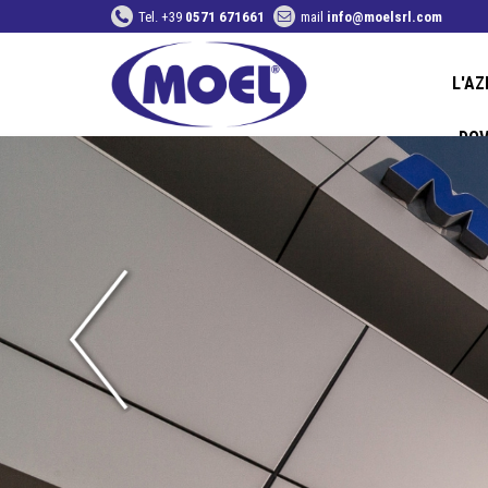
Tel. +39
0571 671661
mail
info@moelsrl.com
L'AZ
DOV