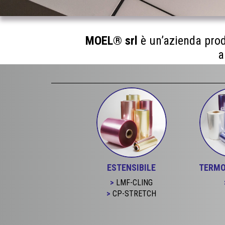
MOEL® srl
è un’azienda prod
a
ESTENSIBILE
TERMO
LMF-CLING
CP-STRETCH