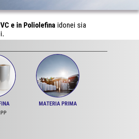
PVC e in Poliolefina
idonei sia
i.
FINA
MATERIA PRIMA
BPP